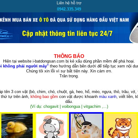
Liên hệ hỗ trợ
0942.335.349
THÔNG BÁO
Hiện tại website i-batdongsan.com bị kẻ xấu dùng phần mềm để phá hoại.
i không phải người máy"
theo hướng dẫn bên dưới để tiếp tục xem nội dun
Chúng tôi xin lỗi vì sự bất tiện này. Xin cám ơn.
Trân trọng.
p tên 3 con vật
(bò, chim, chó, chuột, gà, heo, hổ, mèo, ngựa, thỏ, trâu, vịt, 
 thứ tự trên ảnh,
không bao gồm
con vật được khoanh
màu xanh
, viết liền, 
dấu.
(Ví dụ: chogavit | voibongua | vitgachim ,...)