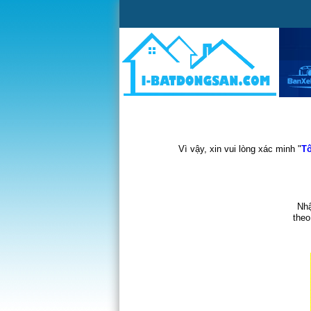
Vì vậy, xin vui lòng xác minh "
Tô
Nhậ
theo