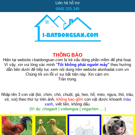
Liên hệ hỗ trợ
0942.335.349
THÔNG BÁO
Hiện tại website i-batdongsan.com bị kẻ xấu dùng phần mềm để phá hoại.
Vì vậy, xin vui lòng xác minh "
Tôi không phải người máy"
theo hướng
dẫn bên dưới để tiếp tục xem nội dung trên website alonhadat.com.vn
Chúng tôi xin lỗi vì sự bất tiện này. Xin cám ơn.
Trân trọng.
Nhập tên 3 con vật
(bò, chim, chó, chuột, gà, heo, hổ, mèo, ngựa, thỏ, trâu,
vịt, voi)
theo thứ tự trên ảnh,
không bao gồm
con vật được khoanh
màu
xanh
, viết liền, không dấu.
(Ví dụ: chogavit | voibongua | vitgachim ,...)