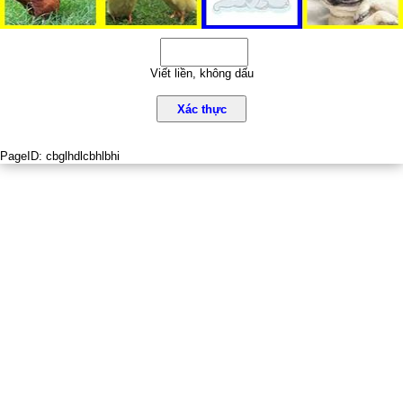
Viết liền, không dấu
Xác thực
PageID:
cbglhdlcbhlbhi