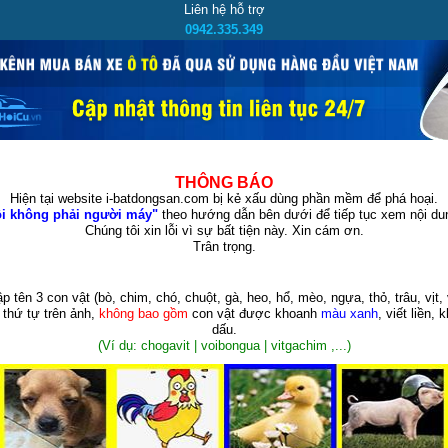
Liên hệ hỗ trợ
0942.335.349
THÔNG BÁO
Hiện tại website i-batdongsan.com bị kẻ xấu dùng phần mềm để phá hoại.
i không phải người máy"
theo hướng dẫn bên dưới để tiếp tục xem nội dun
Chúng tôi xin lỗi vì sự bất tiện này. Xin cám ơn.
Trân trọng.
p tên 3 con vật
(bò, chim, chó, chuột, gà, heo, hổ, mèo, ngựa, thỏ, trâu, vịt, 
 thứ tự trên ảnh,
không bao gồm
con vật được khoanh
màu xanh
, viết liền, 
dấu.
(Ví dụ: chogavit | voibongua | vitgachim ,...)