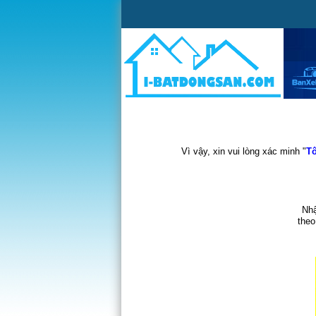
Vì vậy, xin vui lòng xác minh "
Tô
Nhậ
theo