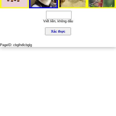
Viết liền, không dấu
Xác thực
PageID:
cbglhdlcbglg