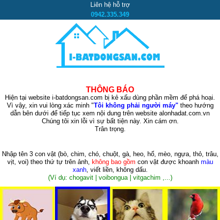
Liên hệ hỗ trợ
0942.335.349
THÔNG BÁO
Hiện tại website i-batdongsan.com bị kẻ xấu dùng phần mềm để phá hoại.
Vì vậy, xin vui lòng xác minh "
Tôi không phải người máy"
theo hướng
dẫn bên dưới để tiếp tục xem nội dung trên website alonhadat.com.vn
Chúng tôi xin lỗi vì sự bất tiện này. Xin cám ơn.
Trân trọng.
Nhập tên 3 con vật
(bò, chim, chó, chuột, gà, heo, hổ, mèo, ngựa, thỏ, trâu,
vịt, voi)
theo thứ tự trên ảnh,
không bao gồm
con vật được khoanh
màu
xanh
, viết liền, không dấu.
(Ví dụ: chogavit | voibongua | vitgachim ,...)