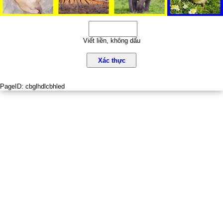
Viết liền, không dấu
Xác thực
PageID:
cbglhdlcbhled