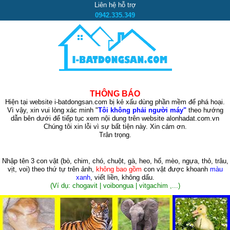
Liên hệ hỗ trợ
0942.335.349
THÔNG BÁO
Hiện tại website i-batdongsan.com bị kẻ xấu dùng phần mềm để phá hoại.
Vì vậy, xin vui lòng xác minh "
Tôi không phải người máy"
theo hướng
dẫn bên dưới để tiếp tục xem nội dung trên website alonhadat.com.vn
Chúng tôi xin lỗi vì sự bất tiện này. Xin cám ơn.
Trân trọng.
Nhập tên 3 con vật
(bò, chim, chó, chuột, gà, heo, hổ, mèo, ngựa, thỏ, trâu,
vịt, voi)
theo thứ tự trên ảnh,
không bao gồm
con vật được khoanh
màu
xanh
, viết liền, không dấu.
(Ví dụ: chogavit | voibongua | vitgachim ,...)