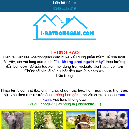
Liên hệ hỗ trợ
0942.335.349
THÔNG BÁO
Hiện tại website i-batdongsan.com bị kẻ xấu dùng phần mềm để phá hoại.
Vì vậy, xin vui lòng xác minh "
Tôi không phải người máy"
theo hướng
dẫn bên dưới để tiếp tục xem nội dung trên website alonhadat.com.vn
Chúng tôi xin lỗi vì sự bất tiện này. Xin cám ơn.
Trân trọng.
Nhập tên 3 con vật
(bò, chim, chó, chuột, gà, heo, hổ, mèo, ngựa, thỏ, trâu,
vịt, voi)
theo thứ tự trên ảnh,
không bao gồm
con vật được khoanh
màu
xanh
, viết liền, không dấu.
(Ví dụ: chogavit | voibongua | vitgachim ,...)