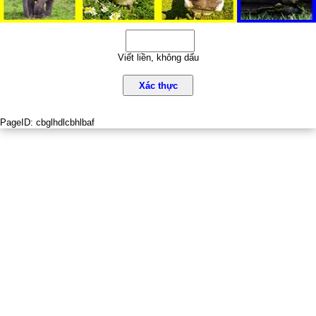
Viết liền, không dấu
Xác thực
PageID:
cbglhdlcbhlbaf