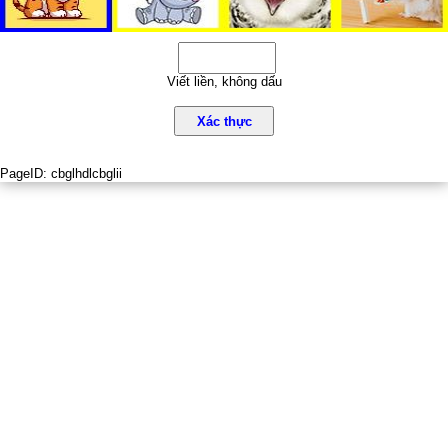
Viết liền, không dấu
Xác thực
PageID:
cbglhdlcbglii