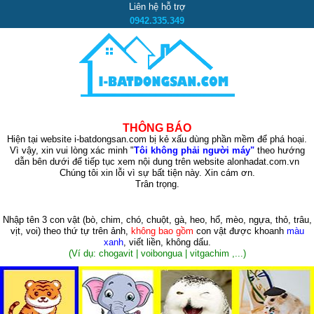
Liên hệ hỗ trợ
0942.335.349
THÔNG BÁO
Hiện tại website i-batdongsan.com bị kẻ xấu dùng phần mềm để phá hoại.
Vì vậy, xin vui lòng xác minh "
Tôi không phải người máy"
theo hướng
dẫn bên dưới để tiếp tục xem nội dung trên website alonhadat.com.vn
Chúng tôi xin lỗi vì sự bất tiện này. Xin cám ơn.
Trân trọng.
Nhập tên 3 con vật
(bò, chim, chó, chuột, gà, heo, hổ, mèo, ngựa, thỏ, trâu,
vịt, voi)
theo thứ tự trên ảnh,
không bao gồm
con vật được khoanh
màu
xanh
, viết liền, không dấu.
(Ví dụ: chogavit | voibongua | vitgachim ,...)