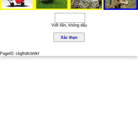
Viết liền, không dấu
Xác thực
PageID:
cbglhdlcbhlkf