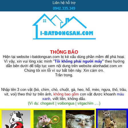
Liên hệ hỗ trợ
0942.335.349
THÔNG BÁO
Hiện tại website i-batdongsan.com bị kẻ xấu dùng phần mềm để phá hoại.
Vì vậy, xin vui lòng xác minh "
Tôi không phải người máy"
theo hướng
dẫn bên dưới để tiếp tục xem nội dung trên website alonhadat.com.vn
Chúng tôi xin lỗi vì sự bất tiện này. Xin cám ơn.
Trân trọng.
Nhập tên 3 con vật
(bò, chim, chó, chuột, gà, heo, hổ, mèo, ngựa, thỏ, trâu,
vịt, voi)
theo thứ tự trên ảnh,
không bao gồm
con vật được khoanh
màu
xanh
, viết liền, không dấu.
(Ví dụ: chogavit | voibongua | vitgachim ,...)