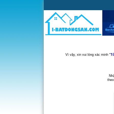
Vì vậy, xin vui lòng xác minh "
Tô
Nhậ
theo