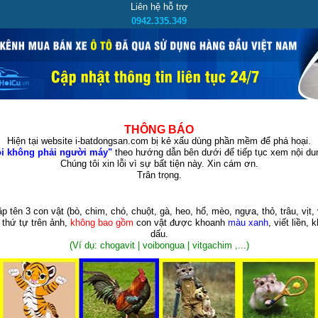
Liên hệ hỗ trợ
0942.335.349
THÔNG BÁO
Hiện tại website i-batdongsan.com bị kẻ xấu dùng phần mềm để phá hoại.
i không phải người máy"
theo hướng dẫn bên dưới để tiếp tục xem nội dun
Chúng tôi xin lỗi vì sự bất tiện này. Xin cám ơn.
Trân trọng.
p tên 3 con vật
(bò, chim, chó, chuột, gà, heo, hổ, mèo, ngựa, thỏ, trâu, vịt, 
 thứ tự trên ảnh,
không bao gồm
con vật được khoanh
màu xanh
, viết liền, 
dấu.
(Ví dụ: chogavit | voibongua | vitgachim ,...)