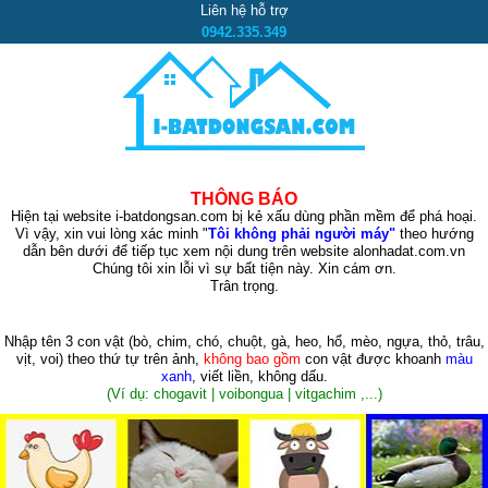
Liên hệ hỗ trợ
0942.335.349
THÔNG BÁO
Hiện tại website i-batdongsan.com bị kẻ xấu dùng phần mềm để phá hoại.
Vì vậy, xin vui lòng xác minh "
Tôi không phải người máy"
theo hướng
dẫn bên dưới để tiếp tục xem nội dung trên website alonhadat.com.vn
Chúng tôi xin lỗi vì sự bất tiện này. Xin cám ơn.
Trân trọng.
Nhập tên 3 con vật
(bò, chim, chó, chuột, gà, heo, hổ, mèo, ngựa, thỏ, trâu,
vịt, voi)
theo thứ tự trên ảnh,
không bao gồm
con vật được khoanh
màu
xanh
, viết liền, không dấu.
(Ví dụ: chogavit | voibongua | vitgachim ,...)