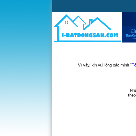
Vì vậy, xin vui lòng xác minh "
Tô
Nhậ
theo