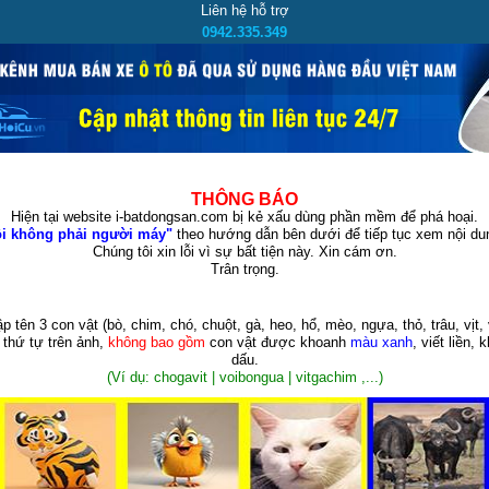
Liên hệ hỗ trợ
0942.335.349
THÔNG BÁO
Hiện tại website i-batdongsan.com bị kẻ xấu dùng phần mềm để phá hoại.
i không phải người máy"
theo hướng dẫn bên dưới để tiếp tục xem nội dun
Chúng tôi xin lỗi vì sự bất tiện này. Xin cám ơn.
Trân trọng.
p tên 3 con vật
(bò, chim, chó, chuột, gà, heo, hổ, mèo, ngựa, thỏ, trâu, vịt, 
 thứ tự trên ảnh,
không bao gồm
con vật được khoanh
màu xanh
, viết liền, 
dấu.
(Ví dụ: chogavit | voibongua | vitgachim ,...)