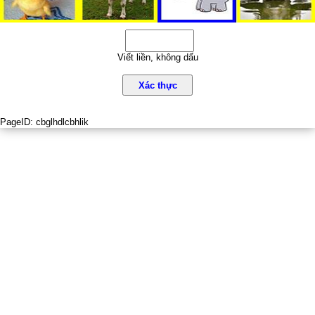
Viết liền, không dấu
Xác thực
PageID:
cbglhdlcbhlik