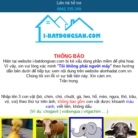
Liên hệ hỗ trợ
0942.335.349
THÔNG BÁO
Hiện tại website i-batdongsan.com bị kẻ xấu dùng phần mềm để phá hoại.
Vì vậy, xin vui lòng xác minh "
Tôi không phải người máy"
theo hướng
dẫn bên dưới để tiếp tục xem nội dung trên website alonhadat.com.vn
Chúng tôi xin lỗi vì sự bất tiện này. Xin cám ơn.
Trân trọng.
Nhập tên 3 con vật
(bò, chim, chó, chuột, gà, heo, hổ, mèo, ngựa, thỏ, trâu,
vịt, voi)
theo thứ tự trên ảnh,
không bao gồm
con vật được khoanh
màu
xanh
, viết liền, không dấu.
(Ví dụ: chogavit | voibongua | vitgachim ,...)