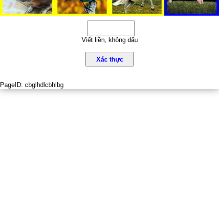
Viết liền, không dấu
Xác thực
PageID:
cbglhdlcbhlbg