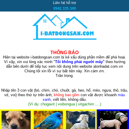
Liên hệ hỗ trợ
0942.335.349
THÔNG BÁO
Hiện tại website i-batdongsan.com bị kẻ xấu dùng phần mềm để phá hoại.
Vì vậy, xin vui lòng xác minh "
Tôi không phải người máy"
theo hướng
dẫn bên dưới để tiếp tục xem nội dung trên website alonhadat.com.vn
Chúng tôi xin lỗi vì sự bất tiện này. Xin cám ơn.
Trân trọng.
Nhập tên 3 con vật
(bò, chim, chó, chuột, gà, heo, hổ, mèo, ngựa, thỏ, trâu,
vịt, voi)
theo thứ tự trên ảnh,
không bao gồm
con vật được khoanh
màu
xanh
, viết liền, không dấu.
(Ví dụ: chogavit | voibongua | vitgachim ,...)