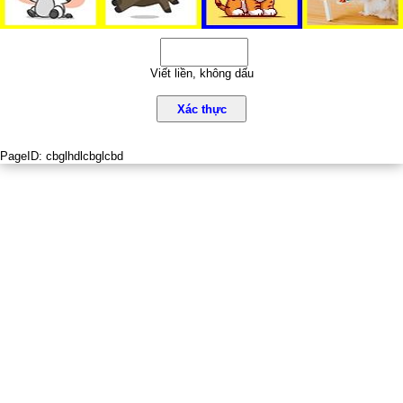
Viết liền, không dấu
Xác thực
PageID:
cbglhdlcbglcbd