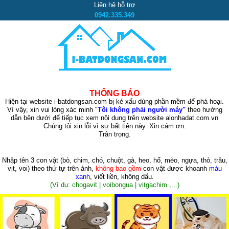
Liên hệ hỗ trợ
0942.335.349
THÔNG BÁO
Hiện tại website i-batdongsan.com bị kẻ xấu dùng phần mềm để phá hoại.
Vì vậy, xin vui lòng xác minh "
Tôi không phải người máy"
theo hướng
dẫn bên dưới để tiếp tục xem nội dung trên website alonhadat.com.vn
Chúng tôi xin lỗi vì sự bất tiện này. Xin cám ơn.
Trân trọng.
Nhập tên 3 con vật
(bò, chim, chó, chuột, gà, heo, hổ, mèo, ngựa, thỏ, trâu,
vịt, voi)
theo thứ tự trên ảnh,
không bao gồm
con vật được khoanh
màu
xanh
, viết liền, không dấu.
(Ví dụ: chogavit | voibongua | vitgachim ,...)