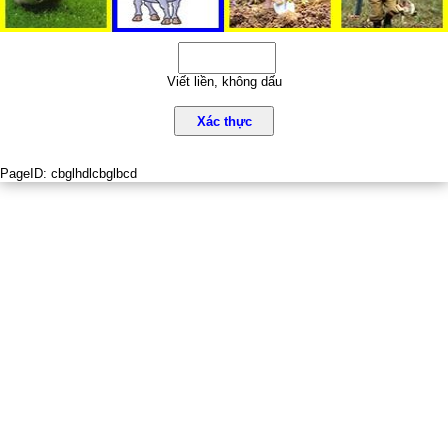
Viết liền, không dấu
Xác thực
PageID:
cbglhdlcbglbcd