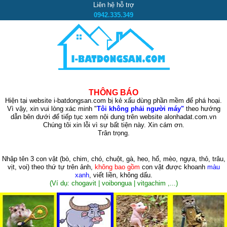
Liên hệ hỗ trợ
0942.335.349
THÔNG BÁO
Hiện tại website i-batdongsan.com bị kẻ xấu dùng phần mềm để phá hoại.
Vì vậy, xin vui lòng xác minh "
Tôi không phải người máy"
theo hướng
dẫn bên dưới để tiếp tục xem nội dung trên website alonhadat.com.vn
Chúng tôi xin lỗi vì sự bất tiện này. Xin cám ơn.
Trân trọng.
Nhập tên 3 con vật
(bò, chim, chó, chuột, gà, heo, hổ, mèo, ngựa, thỏ, trâu,
vịt, voi)
theo thứ tự trên ảnh,
không bao gồm
con vật được khoanh
màu
xanh
, viết liền, không dấu.
(Ví dụ: chogavit | voibongua | vitgachim ,...)