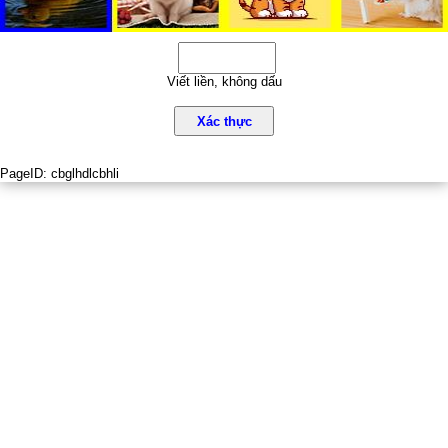
Viết liền, không dấu
Xác thực
PageID:
cbglhdlcbhli