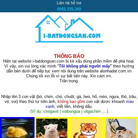
Liên hệ hỗ trợ
0942.335.349
THÔNG BÁO
Hiện tại website i-batdongsan.com bị kẻ xấu dùng phần mềm để phá hoại.
Vì vậy, xin vui lòng xác minh "
Tôi không phải người máy"
theo hướng
dẫn bên dưới để tiếp tục xem nội dung trên website alonhadat.com.vn
Chúng tôi xin lỗi vì sự bất tiện này. Xin cám ơn.
Trân trọng.
Nhập tên 3 con vật
(bò, chim, chó, chuột, gà, heo, hổ, mèo, ngựa, thỏ, trâu,
vịt, voi)
theo thứ tự trên ảnh,
không bao gồm
con vật được khoanh
màu
xanh
, viết liền, không dấu.
(Ví dụ: chogavit | voibongua | vitgachim ,...)