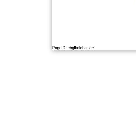
PageID:
cbglhdlcbglbce