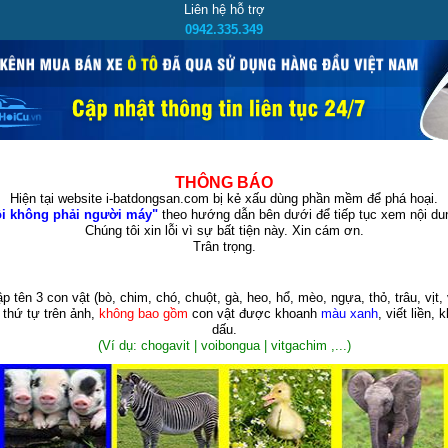
Liên hệ hỗ trợ
0942.335.349
THÔNG BÁO
Hiện tại website i-batdongsan.com bị kẻ xấu dùng phần mềm để phá hoại.
i không phải người máy"
theo hướng dẫn bên dưới để tiếp tục xem nội dun
Chúng tôi xin lỗi vì sự bất tiện này. Xin cám ơn.
Trân trọng.
p tên 3 con vật
(bò, chim, chó, chuột, gà, heo, hổ, mèo, ngựa, thỏ, trâu, vịt, 
 thứ tự trên ảnh,
không bao gồm
con vật được khoanh
màu xanh
, viết liền, 
dấu.
(Ví dụ: chogavit | voibongua | vitgachim ,...)