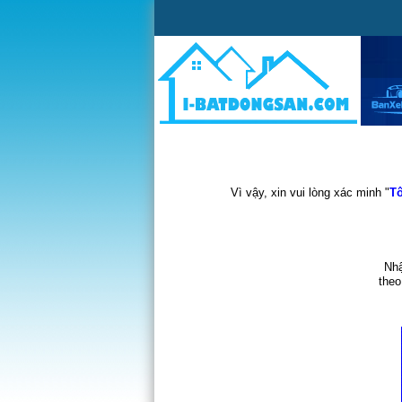
Vì vậy, xin vui lòng xác minh "
Tô
Nhậ
theo