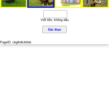
Viết liền, không dấu
Xác thực
PageID:
cbglhdlcbhldc