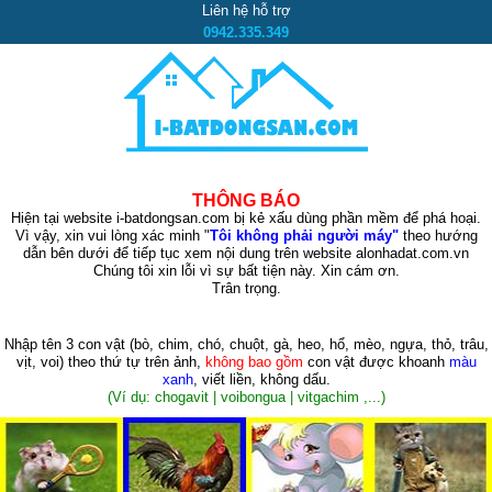
Liên hệ hỗ trợ
0942.335.349
THÔNG BÁO
Hiện tại website i-batdongsan.com bị kẻ xấu dùng phần mềm để phá hoại.
Vì vậy, xin vui lòng xác minh "
Tôi không phải người máy"
theo hướng
dẫn bên dưới để tiếp tục xem nội dung trên website alonhadat.com.vn
Chúng tôi xin lỗi vì sự bất tiện này. Xin cám ơn.
Trân trọng.
Nhập tên 3 con vật
(bò, chim, chó, chuột, gà, heo, hổ, mèo, ngựa, thỏ, trâu,
vịt, voi)
theo thứ tự trên ảnh,
không bao gồm
con vật được khoanh
màu
xanh
, viết liền, không dấu.
(Ví dụ: chogavit | voibongua | vitgachim ,...)