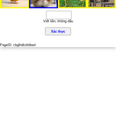
Viết liền, không dấu
Xác thực
PageID:
cbglhdlcbhlbed