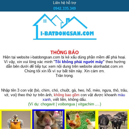
Liên hệ hỗ trợ
0942.335.349
THÔNG BÁO
Hiện tại website i-batdongsan.com bị kẻ xấu dùng phần mềm để phá hoại.
Vì vậy, xin vui lòng xác minh "
Tôi không phải người máy"
theo hướng
dẫn bên dưới để tiếp tục xem nội dung trên website alonhadat.com.vn
Chúng tôi xin lỗi vì sự bất tiện này. Xin cám ơn.
Trân trọng.
Nhập tên 3 con vật
(bò, chim, chó, chuột, gà, heo, hổ, mèo, ngựa, thỏ, trâu,
vịt, voi)
theo thứ tự trên ảnh,
không bao gồm
con vật được khoanh
màu
xanh
, viết liền, không dấu.
(Ví dụ: chogavit | voibongua | vitgachim ,...)