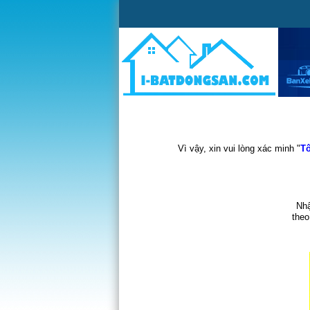
Vì vậy, xin vui lòng xác minh "
Tô
Nhậ
theo