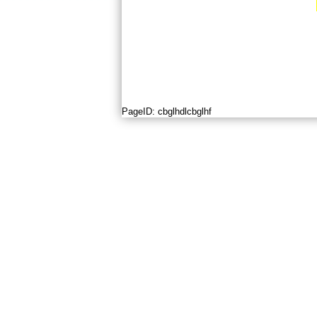
PageID:
cbglhdlcbglhf