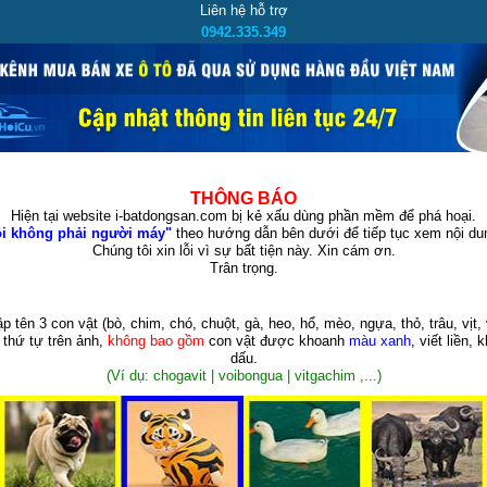
Liên hệ hỗ trợ
0942.335.349
THÔNG BÁO
Hiện tại website i-batdongsan.com bị kẻ xấu dùng phần mềm để phá hoại.
i không phải người máy"
theo hướng dẫn bên dưới để tiếp tục xem nội dun
Chúng tôi xin lỗi vì sự bất tiện này. Xin cám ơn.
Trân trọng.
p tên 3 con vật
(bò, chim, chó, chuột, gà, heo, hổ, mèo, ngựa, thỏ, trâu, vịt, 
 thứ tự trên ảnh,
không bao gồm
con vật được khoanh
màu xanh
, viết liền, 
dấu.
(Ví dụ: chogavit | voibongua | vitgachim ,...)