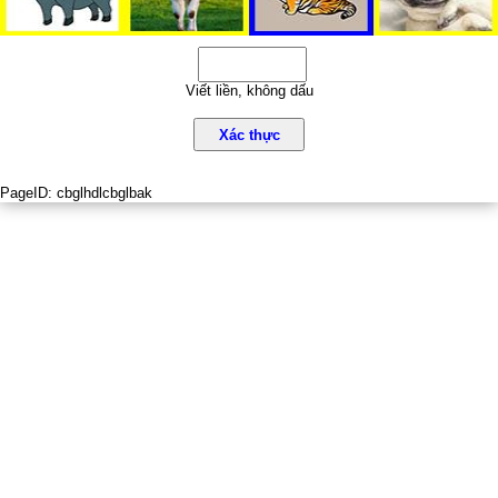
Viết liền, không dấu
Xác thực
PageID:
cbglhdlcbglbak