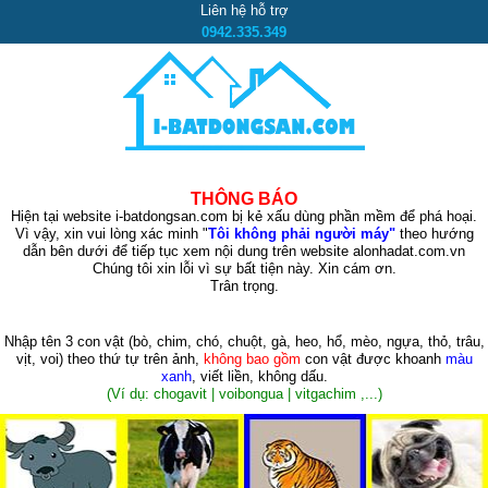
Liên hệ hỗ trợ
0942.335.349
THÔNG BÁO
Hiện tại website i-batdongsan.com bị kẻ xấu dùng phần mềm để phá hoại.
Vì vậy, xin vui lòng xác minh "
Tôi không phải người máy"
theo hướng
dẫn bên dưới để tiếp tục xem nội dung trên website alonhadat.com.vn
Chúng tôi xin lỗi vì sự bất tiện này. Xin cám ơn.
Trân trọng.
Nhập tên 3 con vật
(bò, chim, chó, chuột, gà, heo, hổ, mèo, ngựa, thỏ, trâu,
vịt, voi)
theo thứ tự trên ảnh,
không bao gồm
con vật được khoanh
màu
xanh
, viết liền, không dấu.
(Ví dụ: chogavit | voibongua | vitgachim ,...)