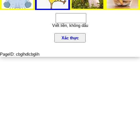
Viết liền, không dấu
Xác thực
PageID:
cbglhdlcbglih