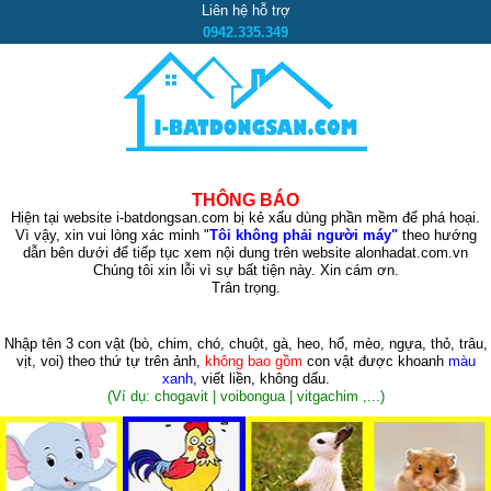
Liên hệ hỗ trợ
0942.335.349
THÔNG BÁO
Hiện tại website i-batdongsan.com bị kẻ xấu dùng phần mềm để phá hoại.
Vì vậy, xin vui lòng xác minh "
Tôi không phải người máy"
theo hướng
dẫn bên dưới để tiếp tục xem nội dung trên website alonhadat.com.vn
Chúng tôi xin lỗi vì sự bất tiện này. Xin cám ơn.
Trân trọng.
Nhập tên 3 con vật
(bò, chim, chó, chuột, gà, heo, hổ, mèo, ngựa, thỏ, trâu,
vịt, voi)
theo thứ tự trên ảnh,
không bao gồm
con vật được khoanh
màu
xanh
, viết liền, không dấu.
(Ví dụ: chogavit | voibongua | vitgachim ,...)