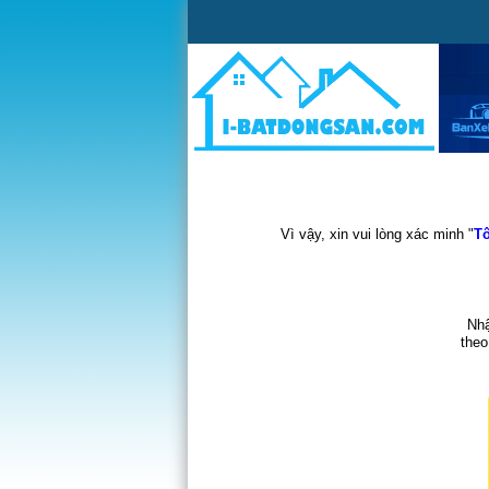
Vì vậy, xin vui lòng xác minh "
Tô
Nhậ
theo