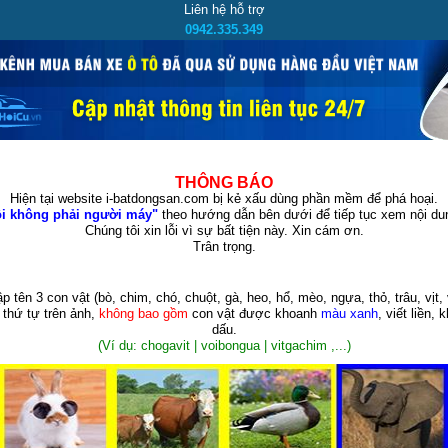
Liên hệ hỗ trợ
0942.335.349
THÔNG BÁO
Hiện tại website i-batdongsan.com bị kẻ xấu dùng phần mềm để phá hoại.
i không phải người máy"
theo hướng dẫn bên dưới để tiếp tục xem nội dun
Chúng tôi xin lỗi vì sự bất tiện này. Xin cám ơn.
Trân trọng.
p tên 3 con vật
(bò, chim, chó, chuột, gà, heo, hổ, mèo, ngựa, thỏ, trâu, vịt, 
 thứ tự trên ảnh,
không bao gồm
con vật được khoanh
màu xanh
, viết liền, 
dấu.
(Ví dụ: chogavit | voibongua | vitgachim ,...)