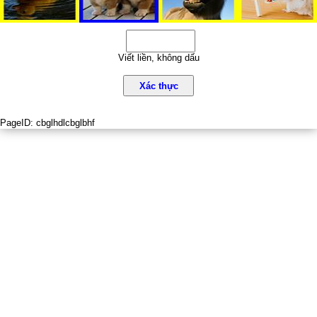
Viết liền, không dấu
Xác thực
PageID:
cbglhdlcbglbhf