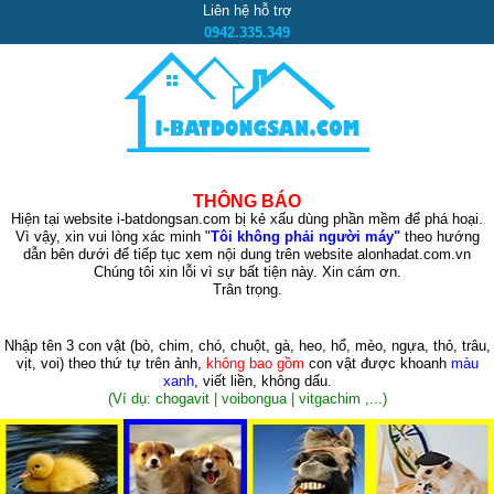
Liên hệ hỗ trợ
0942.335.349
THÔNG BÁO
Hiện tại website i-batdongsan.com bị kẻ xấu dùng phần mềm để phá hoại.
Vì vậy, xin vui lòng xác minh "
Tôi không phải người máy"
theo hướng
dẫn bên dưới để tiếp tục xem nội dung trên website alonhadat.com.vn
Chúng tôi xin lỗi vì sự bất tiện này. Xin cám ơn.
Trân trọng.
Nhập tên 3 con vật
(bò, chim, chó, chuột, gà, heo, hổ, mèo, ngựa, thỏ, trâu,
vịt, voi)
theo thứ tự trên ảnh,
không bao gồm
con vật được khoanh
màu
xanh
, viết liền, không dấu.
(Ví dụ: chogavit | voibongua | vitgachim ,...)