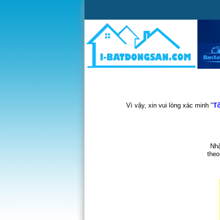
Vì vậy, xin vui lòng xác minh "
Tô
Nhậ
theo