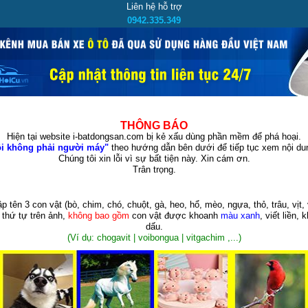
Liên hệ hỗ trợ
0942.335.349
THÔNG BÁO
Hiện tại website i-batdongsan.com bị kẻ xấu dùng phần mềm để phá hoại.
i không phải người máy"
theo hướng dẫn bên dưới để tiếp tục xem nội dun
Chúng tôi xin lỗi vì sự bất tiện này. Xin cám ơn.
Trân trọng.
p tên 3 con vật
(bò, chim, chó, chuột, gà, heo, hổ, mèo, ngựa, thỏ, trâu, vịt, 
 thứ tự trên ảnh,
không bao gồm
con vật được khoanh
màu xanh
, viết liền, 
dấu.
(Ví dụ: chogavit | voibongua | vitgachim ,...)