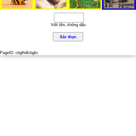
Viết liền, không dấu
Xác thực
PageID:
cbglhdlcbglic