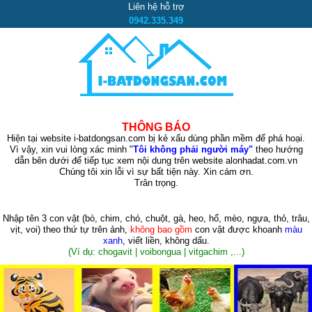
Liên hệ hỗ trợ
0942.335.349
THÔNG BÁO
Hiện tại website i-batdongsan.com bị kẻ xấu dùng phần mềm để phá hoại.
Vì vậy, xin vui lòng xác minh "
Tôi không phải người máy"
theo hướng
dẫn bên dưới để tiếp tục xem nội dung trên website alonhadat.com.vn
Chúng tôi xin lỗi vì sự bất tiện này. Xin cám ơn.
Trân trọng.
Nhập tên 3 con vật
(bò, chim, chó, chuột, gà, heo, hổ, mèo, ngựa, thỏ, trâu,
vịt, voi)
theo thứ tự trên ảnh,
không bao gồm
con vật được khoanh
màu
xanh
, viết liền, không dấu.
(Ví dụ: chogavit | voibongua | vitgachim ,...)