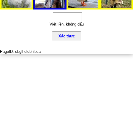
Viết liền, không dấu
Xác thực
PageID:
cbglhdlcbhlbca