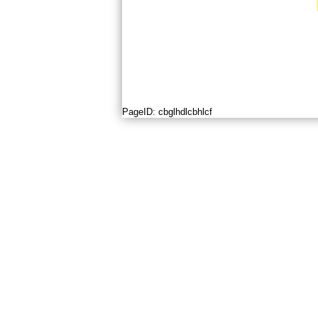
PageID:
cbglhdlcbhlcf