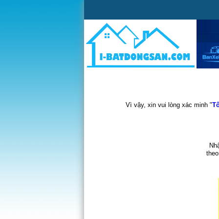
Vì vậy, xin vui lòng xác minh "
Tô
Nhậ
theo