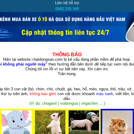
Liên hệ hỗ trợ
0942.335.349
THÔNG BÁO
Hiện tại website i-batdongsan.com bị kẻ xấu dùng phần mềm để phá hoại.
i không phải người máy"
theo hướng dẫn bên dưới để tiếp tục xem nội dun
Chúng tôi xin lỗi vì sự bất tiện này. Xin cám ơn.
Trân trọng.
p tên 3 con vật
(bò, chim, chó, chuột, gà, heo, hổ, mèo, ngựa, thỏ, trâu, vịt, 
 thứ tự trên ảnh,
không bao gồm
con vật được khoanh
màu xanh
, viết liền, 
dấu.
(Ví dụ: chogavit | voibongua | vitgachim ,...)