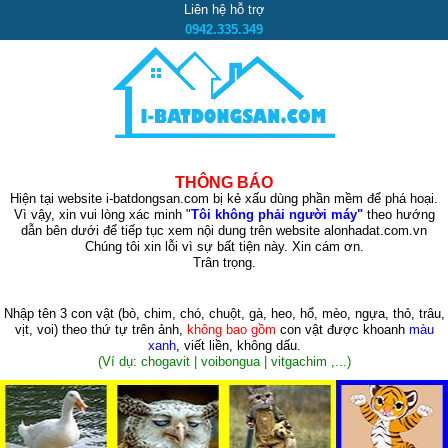
Liên hệ hỗ trợ
0942.335.349
THÔNG BÁO
Hiện tại website i-batdongsan.com bị kẻ xấu dùng phần mềm để phá hoại.
Vì vậy, xin vui lòng xác minh "
Tôi không phải người máy"
theo hướng
dẫn bên dưới để tiếp tục xem nội dung trên website alonhadat.com.vn
Chúng tôi xin lỗi vì sự bất tiện này. Xin cám ơn.
Trân trọng.
Nhập tên 3 con vật
(bò, chim, chó, chuột, gà, heo, hổ, mèo, ngựa, thỏ, trâu,
vịt, voi)
theo thứ tự trên ảnh,
không bao gồm
con vật được khoanh
màu
xanh
, viết liền, không dấu.
(Ví dụ: chogavit | voibongua | vitgachim ,...)