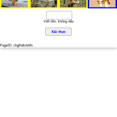
Viết liền, không dấu
Xác thực
PageID:
cbglhdlcbhlfc