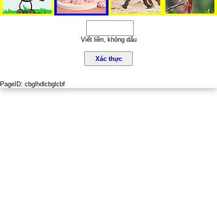
Viết liền, không dấu
Xác thực
PageID:
cbglhdlcbglcbf