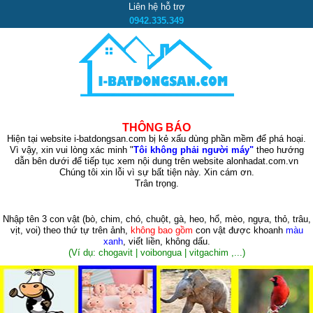
Liên hệ hỗ trợ
0942.335.349
THÔNG BÁO
Hiện tại website i-batdongsan.com bị kẻ xấu dùng phần mềm để phá hoại.
Vì vậy, xin vui lòng xác minh "
Tôi không phải người máy"
theo hướng
dẫn bên dưới để tiếp tục xem nội dung trên website alonhadat.com.vn
Chúng tôi xin lỗi vì sự bất tiện này. Xin cám ơn.
Trân trọng.
Nhập tên 3 con vật
(bò, chim, chó, chuột, gà, heo, hổ, mèo, ngựa, thỏ, trâu,
vịt, voi)
theo thứ tự trên ảnh,
không bao gồm
con vật được khoanh
màu
xanh
, viết liền, không dấu.
(Ví dụ: chogavit | voibongua | vitgachim ,...)