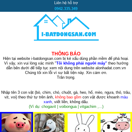
Liên hệ hỗ trợ
0942.335.349
THÔNG BÁO
Hiện tại website i-batdongsan.com bị kẻ xấu dùng phần mềm để phá hoại.
Vì vậy, xin vui lòng xác minh "
Tôi không phải người máy"
theo hướng
dẫn bên dưới để tiếp tục xem nội dung trên website alonhadat.com.vn
Chúng tôi xin lỗi vì sự bất tiện này. Xin cám ơn.
Trân trọng.
Nhập tên 3 con vật
(bò, chim, chó, chuột, gà, heo, hổ, mèo, ngựa, thỏ, trâu,
vịt, voi)
theo thứ tự trên ảnh,
không bao gồm
con vật được khoanh
màu
xanh
, viết liền, không dấu.
(Ví dụ: chogavit | voibongua | vitgachim ,...)