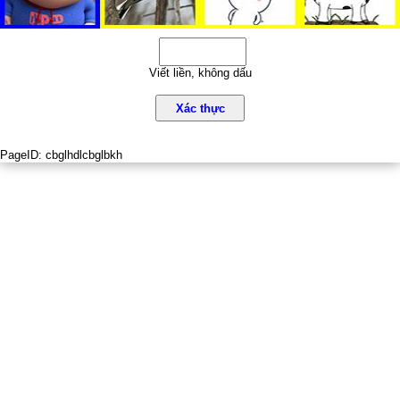
Viết liền, không dấu
Xác thực
PageID:
cbglhdlcbglbkh