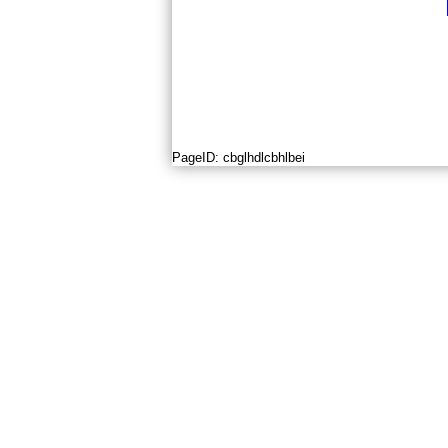
PageID:
cbglhdlcbhlbei