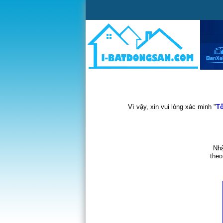
Vì vậy, xin vui lòng xác minh "
Tô
Nhậ
theo