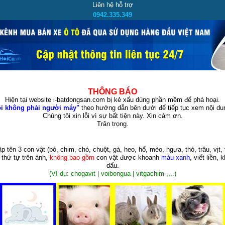
Liên hệ hỗ trợ
0942.335.349
THÔNG BÁO
Hiện tại website i-batdongsan.com bị kẻ xấu dùng phần mềm để phá hoại.
i không phải người máy"
theo hướng dẫn bên dưới để tiếp tục xem nội dun
Chúng tôi xin lỗi vì sự bất tiện này. Xin cám ơn.
Trân trọng.
p tên 3 con vật
(bò, chim, chó, chuột, gà, heo, hổ, mèo, ngựa, thỏ, trâu, vịt, 
 thứ tự trên ảnh,
không bao gồm
con vật được khoanh
màu xanh
, viết liền, 
dấu.
(Ví dụ: chogavit | voibongua | vitgachim ,...)