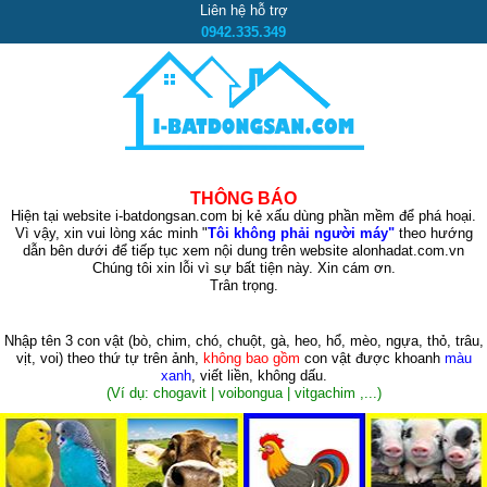
Liên hệ hỗ trợ
0942.335.349
THÔNG BÁO
Hiện tại website i-batdongsan.com bị kẻ xấu dùng phần mềm để phá hoại.
Vì vậy, xin vui lòng xác minh "
Tôi không phải người máy"
theo hướng
dẫn bên dưới để tiếp tục xem nội dung trên website alonhadat.com.vn
Chúng tôi xin lỗi vì sự bất tiện này. Xin cám ơn.
Trân trọng.
Nhập tên 3 con vật
(bò, chim, chó, chuột, gà, heo, hổ, mèo, ngựa, thỏ, trâu,
vịt, voi)
theo thứ tự trên ảnh,
không bao gồm
con vật được khoanh
màu
xanh
, viết liền, không dấu.
(Ví dụ: chogavit | voibongua | vitgachim ,...)