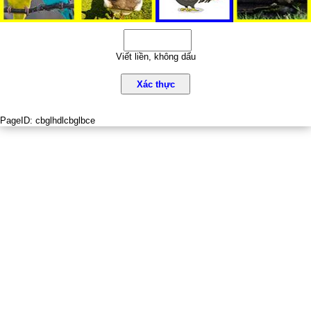
Viết liền, không dấu
Xác thực
PageID:
cbglhdlcbglbce