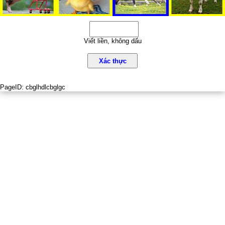
Viết liền, không dấu
Xác thực
PageID:
cbglhdlcbglgc