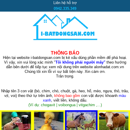
Liên hệ hỗ trợ
0942.335.349
THÔNG BÁO
Hiện tại website i-batdongsan.com bị kẻ xấu dùng phần mềm để phá hoại.
Vì vậy, xin vui lòng xác minh "
Tôi không phải người máy"
theo hướng
dẫn bên dưới để tiếp tục xem nội dung trên website alonhadat.com.vn
Chúng tôi xin lỗi vì sự bất tiện này. Xin cám ơn.
Trân trọng.
Nhập tên 3 con vật
(bò, chim, chó, chuột, gà, heo, hổ, mèo, ngựa, thỏ, trâu,
vịt, voi)
theo thứ tự trên ảnh,
không bao gồm
con vật được khoanh
màu
xanh
, viết liền, không dấu.
(Ví dụ: chogavit | voibongua | vitgachim ,...)