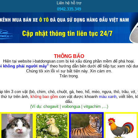
Liên hệ hỗ trợ
0942.335.349
THÔNG BÁO
Hiện tại website i-batdongsan.com bị kẻ xấu dùng phần mềm để phá hoại.
i không phải người máy"
theo hướng dẫn bên dưới để tiếp tục xem nội dun
Chúng tôi xin lỗi vì sự bất tiện này. Xin cám ơn.
Trân trọng.
p tên 3 con vật
(bò, chim, chó, chuột, gà, heo, hổ, mèo, ngựa, thỏ, trâu, vịt, 
 thứ tự trên ảnh,
không bao gồm
con vật được khoanh
màu xanh
, viết liền, 
dấu.
(Ví dụ: chogavit | voibongua | vitgachim ,...)