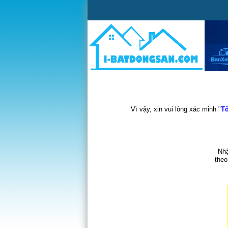
Vì vậy, xin vui lòng xác minh "
Tô
Nhậ
theo