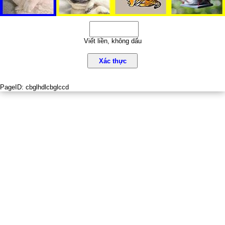
Viết liền, không dấu
Xác thực
PageID:
cbglhdlcbglccd