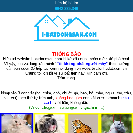
Liên hệ hỗ trợ
0942.335.349
THÔNG BÁO
Hiện tại website i-batdongsan.com bị kẻ xấu dùng phần mềm để phá hoại.
Vì vậy, xin vui lòng xác minh "
Tôi không phải người máy"
theo hướng
dẫn bên dưới để tiếp tục xem nội dung trên website alonhadat.com.vn
Chúng tôi xin lỗi vì sự bất tiện này. Xin cám ơn.
Trân trọng.
Nhập tên 3 con vật
(bò, chim, chó, chuột, gà, heo, hổ, mèo, ngựa, thỏ, trâu,
vịt, voi)
theo thứ tự trên ảnh,
không bao gồm
con vật được khoanh
màu
xanh
, viết liền, không dấu.
(Ví dụ: chogavit | voibongua | vitgachim ,...)