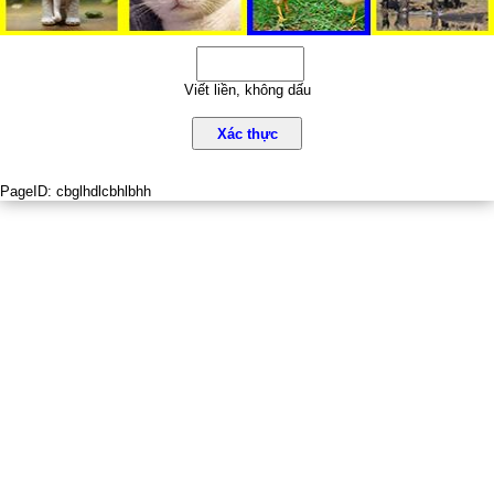
Viết liền, không dấu
Xác thực
PageID:
cbglhdlcbhlbhh