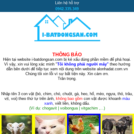
Liên hệ hỗ trợ
0942.335.349
THÔNG BÁO
Hiện tại website i-batdongsan.com bị kẻ xấu dùng phần mềm để phá hoại.
Vì vậy, xin vui lòng xác minh "
Tôi không phải người máy"
theo hướng
dẫn bên dưới để tiếp tục xem nội dung trên website alonhadat.com.vn
Chúng tôi xin lỗi vì sự bất tiện này. Xin cám ơn.
Trân trọng.
Nhập tên 3 con vật
(bò, chim, chó, chuột, gà, heo, hổ, mèo, ngựa, thỏ, trâu,
vịt, voi)
theo thứ tự trên ảnh,
không bao gồm
con vật được khoanh
màu
xanh
, viết liền, không dấu.
(Ví dụ: chogavit | voibongua | vitgachim ,...)