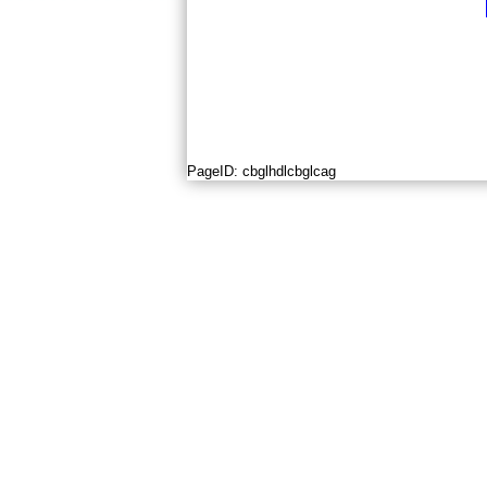
PageID:
cbglhdlcbglcag