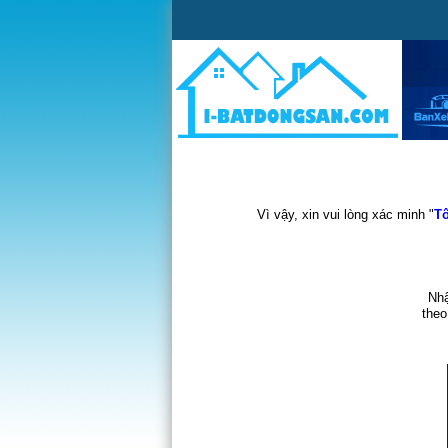
Vì vậy, xin vui lòng xác minh "
Tô
Nhậ
theo