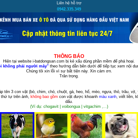
Liên hệ hỗ trợ
0942.335.349
THÔNG BÁO
Hiện tại website i-batdongsan.com bị kẻ xấu dùng phần mềm để phá hoại.
i không phải người máy"
theo hướng dẫn bên dưới để tiếp tục xem nội dun
Chúng tôi xin lỗi vì sự bất tiện này. Xin cám ơn.
Trân trọng.
p tên 3 con vật
(bò, chim, chó, chuột, gà, heo, hổ, mèo, ngựa, thỏ, trâu, vịt, 
 thứ tự trên ảnh,
không bao gồm
con vật được khoanh
màu xanh
, viết liền, 
dấu.
(Ví dụ: chogavit | voibongua | vitgachim ,...)