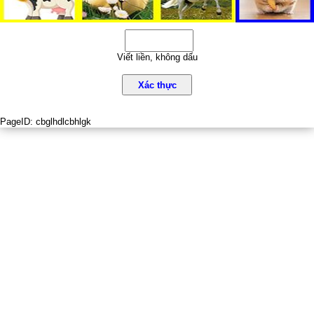
Viết liền, không dấu
Xác thực
PageID:
cbglhdlcbhlgk