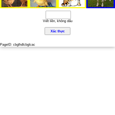
Viết liền, không dấu
Xác thực
PageID:
cbglhdlcbglcac