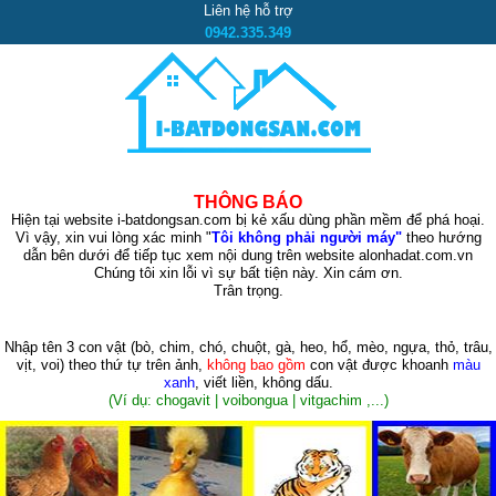
Liên hệ hỗ trợ
0942.335.349
THÔNG BÁO
Hiện tại website i-batdongsan.com bị kẻ xấu dùng phần mềm để phá hoại.
Vì vậy, xin vui lòng xác minh "
Tôi không phải người máy"
theo hướng
dẫn bên dưới để tiếp tục xem nội dung trên website alonhadat.com.vn
Chúng tôi xin lỗi vì sự bất tiện này. Xin cám ơn.
Trân trọng.
Nhập tên 3 con vật
(bò, chim, chó, chuột, gà, heo, hổ, mèo, ngựa, thỏ, trâu,
vịt, voi)
theo thứ tự trên ảnh,
không bao gồm
con vật được khoanh
màu
xanh
, viết liền, không dấu.
(Ví dụ: chogavit | voibongua | vitgachim ,...)