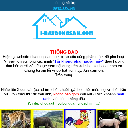
Liên hệ hỗ trợ
0942.335.349
THÔNG BÁO
Hiện tại website i-batdongsan.com bị kẻ xấu dùng phần mềm để phá hoại.
Vì vậy, xin vui lòng xác minh "
Tôi không phải người máy"
theo hướng
dẫn bên dưới để tiếp tục xem nội dung trên website alonhadat.com.vn
Chúng tôi xin lỗi vì sự bất tiện này. Xin cám ơn.
Trân trọng.
Nhập tên 3 con vật
(bò, chim, chó, chuột, gà, heo, hổ, mèo, ngựa, thỏ, trâu,
vịt, voi)
theo thứ tự trên ảnh,
không bao gồm
con vật được khoanh
màu
xanh
, viết liền, không dấu.
(Ví dụ: chogavit | voibongua | vitgachim ,...)