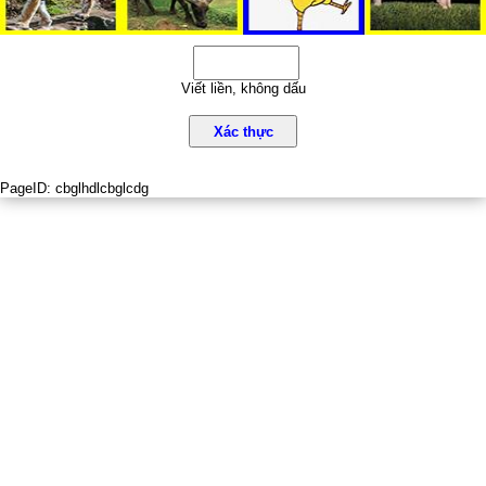
Viết liền, không dấu
Xác thực
PageID:
cbglhdlcbglcdg