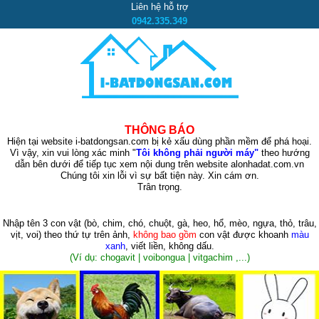
Liên hệ hỗ trợ
0942.335.349
THÔNG BÁO
Hiện tại website i-batdongsan.com bị kẻ xấu dùng phần mềm để phá hoại.
Vì vậy, xin vui lòng xác minh "
Tôi không phải người máy"
theo hướng
dẫn bên dưới để tiếp tục xem nội dung trên website alonhadat.com.vn
Chúng tôi xin lỗi vì sự bất tiện này. Xin cám ơn.
Trân trọng.
Nhập tên 3 con vật
(bò, chim, chó, chuột, gà, heo, hổ, mèo, ngựa, thỏ, trâu,
vịt, voi)
theo thứ tự trên ảnh,
không bao gồm
con vật được khoanh
màu
xanh
, viết liền, không dấu.
(Ví dụ: chogavit | voibongua | vitgachim ,...)