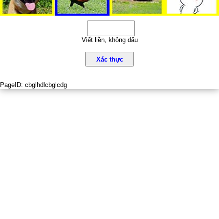
Viết liền, không dấu
Xác thực
PageID:
cbglhdlcbglcdg