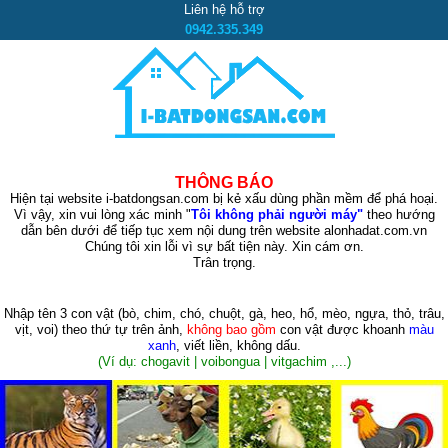
Liên hệ hỗ trợ
0942.335.349
THÔNG BÁO
Hiện tại website i-batdongsan.com bị kẻ xấu dùng phần mềm để phá hoại.
Vì vậy, xin vui lòng xác minh "
Tôi không phải người máy"
theo hướng
dẫn bên dưới để tiếp tục xem nội dung trên website alonhadat.com.vn
Chúng tôi xin lỗi vì sự bất tiện này. Xin cám ơn.
Trân trọng.
Nhập tên 3 con vật
(bò, chim, chó, chuột, gà, heo, hổ, mèo, ngựa, thỏ, trâu,
vịt, voi)
theo thứ tự trên ảnh,
không bao gồm
con vật được khoanh
màu
xanh
, viết liền, không dấu.
(Ví dụ: chogavit | voibongua | vitgachim ,...)