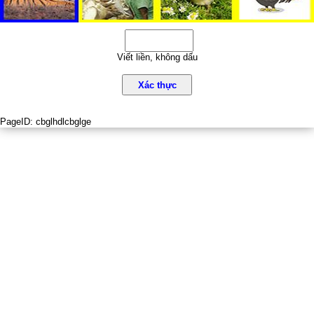
Viết liền, không dấu
Xác thực
PageID:
cbglhdlcbglge