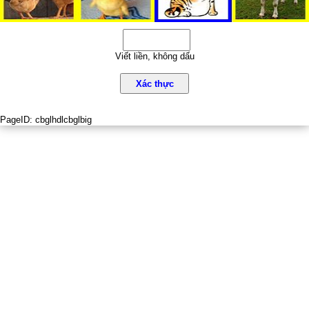
Viết liền, không dấu
Xác thực
PageID:
cbglhdlcbglbig