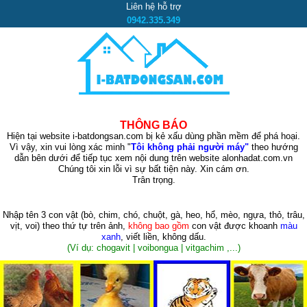
Liên hệ hỗ trợ
0942.335.349
THÔNG BÁO
Hiện tại website i-batdongsan.com bị kẻ xấu dùng phần mềm để phá hoại.
Vì vậy, xin vui lòng xác minh "
Tôi không phải người máy"
theo hướng
dẫn bên dưới để tiếp tục xem nội dung trên website alonhadat.com.vn
Chúng tôi xin lỗi vì sự bất tiện này. Xin cám ơn.
Trân trọng.
Nhập tên 3 con vật
(bò, chim, chó, chuột, gà, heo, hổ, mèo, ngựa, thỏ, trâu,
vịt, voi)
theo thứ tự trên ảnh,
không bao gồm
con vật được khoanh
màu
xanh
, viết liền, không dấu.
(Ví dụ: chogavit | voibongua | vitgachim ,...)