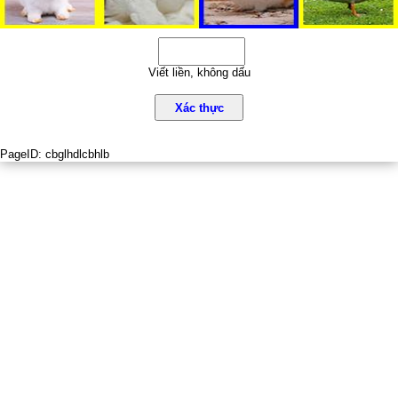
Viết liền, không dấu
Xác thực
PageID:
cbglhdlcbhlb