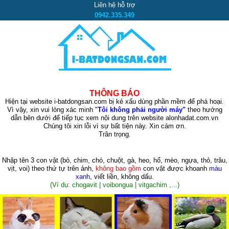
Liên hệ hỗ trợ
0942.335.349
THÔNG BÁO
Hiện tại website i-batdongsan.com bị kẻ xấu dùng phần mềm để phá hoại.
Vì vậy, xin vui lòng xác minh "
Tôi không phải người máy"
theo hướng
dẫn bên dưới để tiếp tục xem nội dung trên website alonhadat.com.vn
Chúng tôi xin lỗi vì sự bất tiện này. Xin cám ơn.
Trân trọng.
Nhập tên 3 con vật
(bò, chim, chó, chuột, gà, heo, hổ, mèo, ngựa, thỏ, trâu,
vịt, voi)
theo thứ tự trên ảnh,
không bao gồm
con vật được khoanh
màu
xanh
, viết liền, không dấu.
(Ví dụ: chogavit | voibongua | vitgachim ,...)