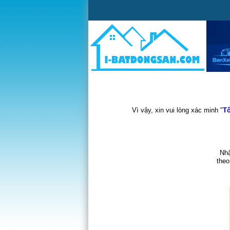
Vì vậy, xin vui lòng xác minh "
Tô
Nhậ
theo