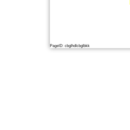
PageID:
cbglhdlcbglbkk