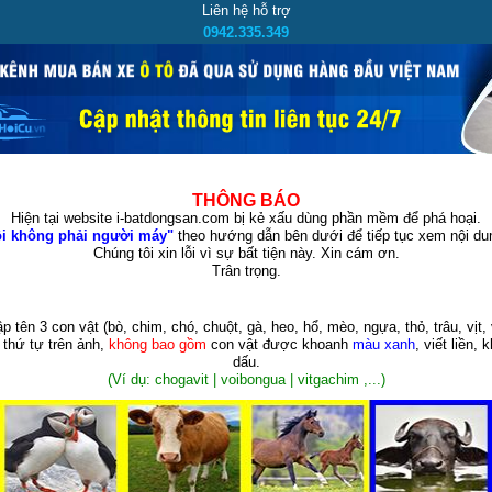
Liên hệ hỗ trợ
0942.335.349
THÔNG BÁO
Hiện tại website i-batdongsan.com bị kẻ xấu dùng phần mềm để phá hoại.
i không phải người máy"
theo hướng dẫn bên dưới để tiếp tục xem nội dun
Chúng tôi xin lỗi vì sự bất tiện này. Xin cám ơn.
Trân trọng.
p tên 3 con vật
(bò, chim, chó, chuột, gà, heo, hổ, mèo, ngựa, thỏ, trâu, vịt, 
 thứ tự trên ảnh,
không bao gồm
con vật được khoanh
màu xanh
, viết liền, 
dấu.
(Ví dụ: chogavit | voibongua | vitgachim ,...)