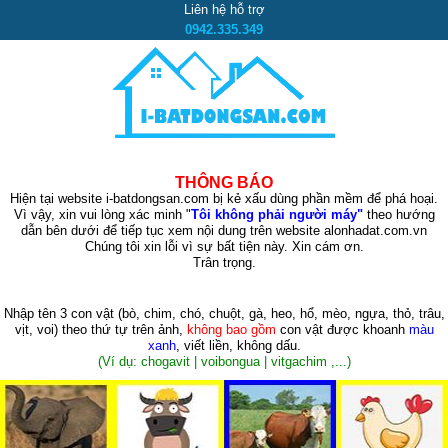
Liên hệ hỗ trợ
0942.335.349
THÔNG BÁO
Hiện tại website i-batdongsan.com bị kẻ xấu dùng phần mềm để phá hoại.
Vì vậy, xin vui lòng xác minh "
Tôi không phải người máy"
theo hướng
dẫn bên dưới để tiếp tục xem nội dung trên website alonhadat.com.vn
Chúng tôi xin lỗi vì sự bất tiện này. Xin cám ơn.
Trân trọng.
Nhập tên 3 con vật
(bò, chim, chó, chuột, gà, heo, hổ, mèo, ngựa, thỏ, trâu,
vịt, voi)
theo thứ tự trên ảnh,
không bao gồm
con vật được khoanh
màu
xanh
, viết liền, không dấu.
(Ví dụ: chogavit | voibongua | vitgachim ,...)