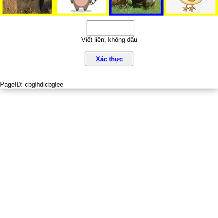
Viết liền, không dấu
Xác thực
PageID:
cbglhdlcbglee