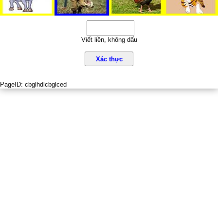
Viết liền, không dấu
Xác thực
PageID:
cbglhdlcbglced