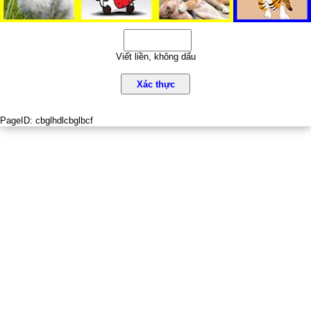
Viết liền, không dấu
Xác thực
PageID:
cbglhdlcbglbcf