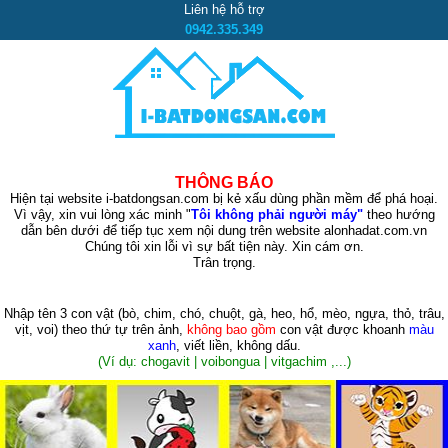
Liên hệ hỗ trợ
0942.335.349
THÔNG BÁO
Hiện tại website i-batdongsan.com bị kẻ xấu dùng phần mềm để phá hoại.
Vì vậy, xin vui lòng xác minh "
Tôi không phải người máy"
theo hướng
dẫn bên dưới để tiếp tục xem nội dung trên website alonhadat.com.vn
Chúng tôi xin lỗi vì sự bất tiện này. Xin cám ơn.
Trân trọng.
Nhập tên 3 con vật
(bò, chim, chó, chuột, gà, heo, hổ, mèo, ngựa, thỏ, trâu,
vịt, voi)
theo thứ tự trên ảnh,
không bao gồm
con vật được khoanh
màu
xanh
, viết liền, không dấu.
(Ví dụ: chogavit | voibongua | vitgachim ,...)