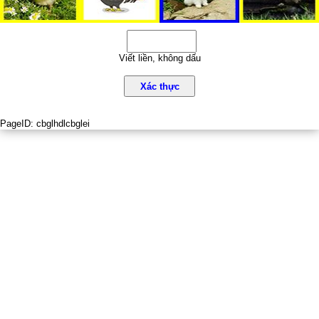
Viết liền, không dấu
Xác thực
PageID:
cbglhdlcbglei