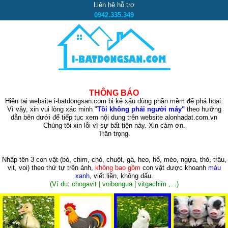
Liên hệ hỗ trợ
0942.335.349
THÔNG BÁO
Hiện tại website i-batdongsan.com bị kẻ xấu dùng phần mềm để phá hoại.
Vì vậy, xin vui lòng xác minh "
Tôi không phải người máy"
theo hướng
dẫn bên dưới để tiếp tục xem nội dung trên website alonhadat.com.vn
Chúng tôi xin lỗi vì sự bất tiện này. Xin cám ơn.
Trân trọng.
Nhập tên 3 con vật
(bò, chim, chó, chuột, gà, heo, hổ, mèo, ngựa, thỏ, trâu,
vịt, voi)
theo thứ tự trên ảnh,
không bao gồm
con vật được khoanh
màu
xanh
, viết liền, không dấu.
(Ví dụ: chogavit | voibongua | vitgachim ,...)